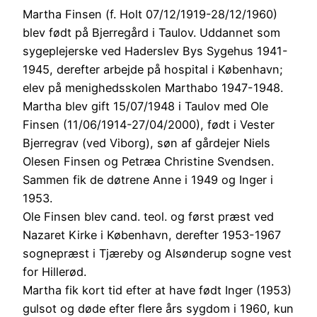
Martha Finsen (f. Holt 07/12/1919-28/12/1960)
blev født på Bjerregård i Taulov. Uddannet som
sygeplejerske ved Haderslev Bys Sygehus 1941-
1945, derefter arbejde på hospital i København;
elev på menighedsskolen Marthabo 1947-1948.
Martha blev gift 15/07/1948 i Taulov med Ole
Finsen (11/06/1914-27/04/2000), født i Vester
Bjerregrav (ved Viborg), søn af gårdejer Niels
Olesen Finsen og Petræa Christine Svendsen.
Sammen fik de døtrene Anne i 1949 og Inger i
1953.
Ole Finsen blev cand. teol. og først præst ved
Nazaret Kirke i København, derefter 1953-1967
sognepræst i Tjæreby og Alsønderup sogne vest
for Hillerød.
Martha fik kort tid efter at have født Inger (1953)
gulsot og døde efter flere års sygdom i 1960, kun