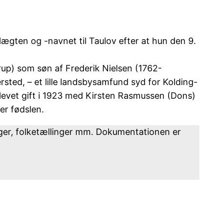
lægten og -navnet til Taulov efter at hun den 9.
erup) som søn af Frederik Nielsen (1762-
ted, – et lille landsbysamfund syd for Kolding-
blevet gift i 1923 med Kirsten Rasmussen (Dons)
er fødslen.
ger, folketællinger mm. Dokumentationen er