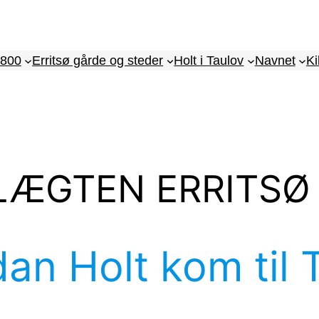
1800
Erritsø gårde og steder
Holt i Taulov
Navnet
Ki
LÆGTEN ERRITSØ
an Holt kom til 