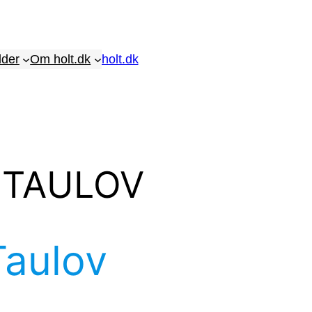
lder
Om holt.dk
holt.dk
 TAULOV
Taulov