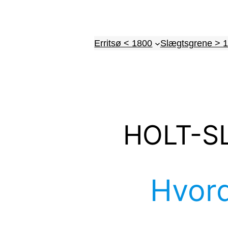
Spring
til
indhold
Erritsø < 1800
Slægtsgrene > 
HOLT-S
Hvord