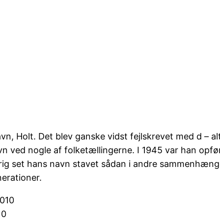
, Holt. Det blev ganske vidst fejlskrevet med d – alt
avn ved nogle af folketællingerne. I 1945 var han op
rig set hans navn stavet sådan i andre sammenhænge,
nerationer.
10