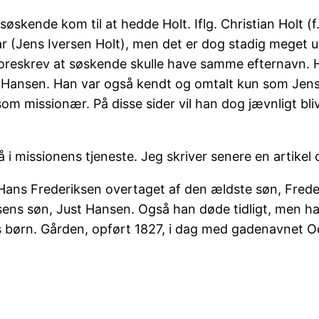
søskende kom til at hedde Holt. Iflg. Christian Holt 
far (Jens Iversen Holt), men det er dog stadig meget
eskrev at søskende skulle have samme efternavn. Hvo
 Hansen. Han var også kendt og omtalt kun som Jens Ho
om missionær. På disse sider vil han dog jævnligt bl
 i missionens tjeneste. Jeg skriver senere en artike
Hans Frederiksen overtaget af den ældste søn, Freder
nsens søn, Just Hansen. Også han døde tidligt, men 
ns børn. Gården, opført 1827, i dag med gadenavnet 