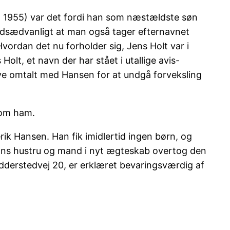
(f. 1955) var det fordi han som næstældste søn
 udsædvanligt at man også tager efternavnet
rdan det nu forholder sig, Jens Holt var i
lt, et navn der har stået i utallige avis-
ive omtalt med Hansen for at undgå forveksling
l om ham.
ik Hansen. Han fik imidlertid ingen børn, og
hans hustru og mand i nyt ægteskab overtog den
Odderstedvej 20, er erklæret bevaringsværdig af