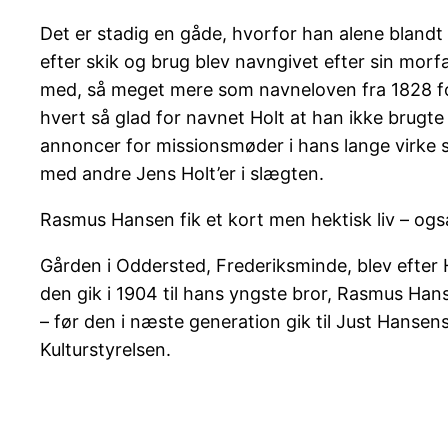
Det er stadig en gåde, hvorfor han alene blandt 
efter skik og brug blev navngivet efter sin mor
med, så meget mere som navneloven fra 1828 for
hvert så glad for navnet Holt at han ikke brugte
annoncer for missionsmøder i hans lange virke s
med andre Jens Holt’er i slægten.
Rasmus Hansen fik et kort men hektisk liv – også
Gården i Oddersted, Frederiksminde, blev efter 
den gik i 1904 til hans yngste bror, Rasmus Ha
– før den i næste generation gik til Just Hanse
Kulturstyrelsen.