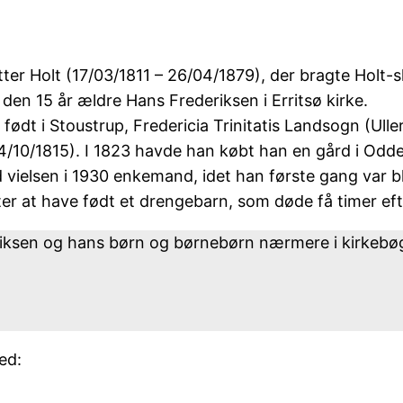
ter Holt (17/03/1811 – 26/04/1879), der bragte Holt-s
den 15 år ældre Hans Frederiksen i Erritsø kirke.
ødt i Stoustrup, Fredericia Trinitatis Landsogn (Ull
10/1815). I 1823 havde han købt han en gård i Odders
d vielsen i 1930 enkemand, idet han første gang var 
er at have født et drengebarn, som døde få timer eft
eriksen og hans børn og børnebørn nærmere i kirkebø
ed: