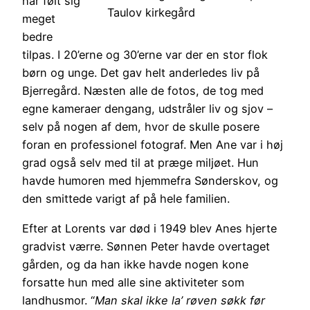
har følt sig
Taulov kirkegård
meget
bedre
tilpas. I 20’erne og 30’erne var der en stor flok
børn og unge. Det gav helt anderledes liv på
Bjerregård. Næsten alle de fotos, de tog med
egne kameraer dengang, udstråler liv og sjov –
selv på nogen af dem, hvor de skulle posere
foran en professionel fotograf. Men Ane var i høj
grad også selv med til at præge miljøet. Hun
havde humoren med hjemmefra Sønderskov, og
den smittede varigt af på hele familien.
Efter at Lorents var død i 1949 blev Anes hjerte
gradvist værre. Sønnen Peter havde overtaget
gården, og da han ikke havde nogen kone
forsatte hun med alle sine aktiviteter som
landhusmor. “
Man skal ikke la’ røven søkk før