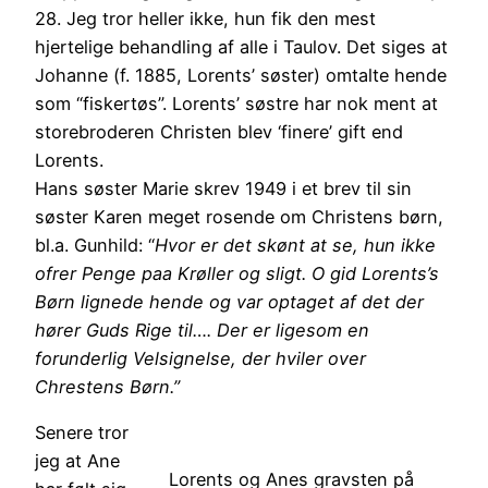
28. Jeg tror heller ikke, hun fik den mest
hjertelige behandling af alle i Taulov. Det siges at
Johanne (f. 1885, Lorents’ søster) omtalte hende
som “fiskertøs”. Lorents’ søstre har nok ment at
storebroderen Christen blev ‘finere’ gift end
Lorents.
Hans søster Marie skrev 1949 i et brev til sin
søster Karen meget rosende om Christens børn,
bl.a. Gunhild: “
Hvor er det skønt at se, hun ikke
ofrer Penge paa Krøller og sligt. O gid Lorents’s
Børn lignede hende og var optaget af det der
hører Guds Rige til…. Der er ligesom en
forunderlig Velsignelse, der hviler over
Chrestens Børn.”
Senere tror
jeg at Ane
Lorents og Anes gravsten på