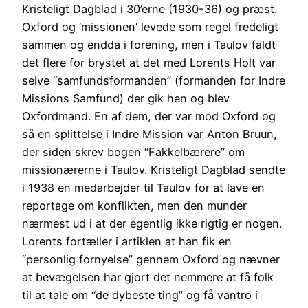
Kristeligt Dagblad i 30’erne (1930-36) og præst.
Oxford og ‘missionen’ levede som regel fredeligt
sammen og endda i forening, men i Taulov faldt
det flere for brystet at det med Lorents Holt var
selve “samfundsformanden” (formanden for Indre
Missions Samfund) der gik hen og blev
Oxfordmand. En af dem, der var mod Oxford og
så en splittelse i Indre Mission var Anton Bruun,
der siden skrev bogen “Fakkelbærere” om
missionærerne i Taulov. Kristeligt Dagblad sendte
i 1938 en medarbejder til Taulov for at lave en
reportage om konflikten, men den munder
nærmest ud i at der egentlig ikke rigtig er nogen.
Lorents fortæller i artiklen at han fik en
“personlig fornyelse” gennem Oxford og nævner
at bevægelsen har gjort det nemmere at få folk
til at tale om “de dybeste ting” og få vantro i