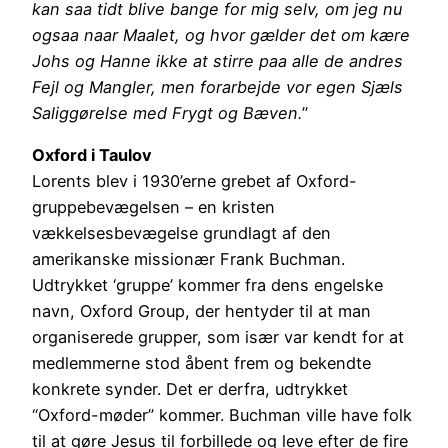
kan saa tidt blive bange for mig selv, om jeg nu
ogsaa naar Maalet, og hvor gælder det om kære
Johs og Hanne ikke at stirre paa alle de andres
Fejl og Mangler, men forarbejde vor egen Sjæls
Saliggørelse med Frygt og Bæven.
”
Oxford i Taulov
Lorents blev i 1930’erne grebet af Oxford-
gruppebevægelsen – en kristen
vækkelsesbevægelse grundlagt af den
amerikanske missionær Frank Buchman.
Udtrykket ‘gruppe’ kommer fra dens engelske
navn, Oxford Group, der hentyder til at man
organiserede grupper, som især var kendt for at
medlemmerne stod åbent frem og bekendte
konkrete synder. Det er derfra, udtrykket
“Oxford-møder” kommer. Buchman ville have folk
til at gøre Jesus til forbillede og leve efter de fire