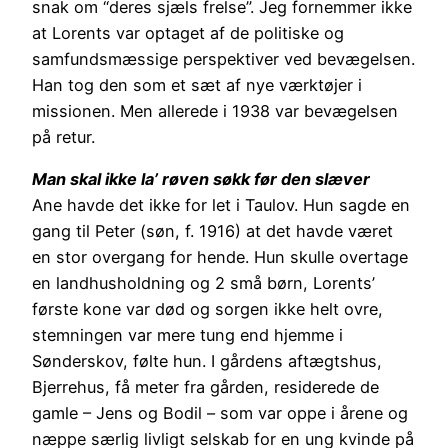
snak om “deres sjæls frelse”. Jeg fornemmer ikke
at Lorents var optaget af de politiske og
samfundsmæssige perspektiver ved bevægelsen.
Han tog den som et sæt af nye værktøjer i
missionen. Men allerede i 1938 var bevægelsen
på retur.
Man skal ikke la’ røven søkk før den slæver
Ane havde det ikke for let i Taulov. Hun sagde en
gang til Peter (søn, f. 1916) at det havde været
en stor overgang for hende. Hun skulle overtage
en landhusholdning og 2 små børn, Lorents’
første kone var død og sorgen ikke helt ovre,
stemningen var mere tung end hjemme i
Sønderskov, følte hun. I gårdens aftægtshus,
Bjerrehus, få meter fra gården, residerede de
gamle – Jens og Bodil – som var oppe i årene og
næppe særlig livligt selskab for en ung kvinde på