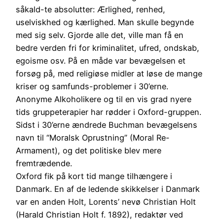
såkald-te absolutter: Ærlighed, renhed,
uselviskhed og kærlighed. Man skulle begynde
med sig selv. Gjorde alle det, ville man få en
bedre verden fri for kriminalitet, ufred, ondskab,
egoisme osv. På en måde var bevægelsen et
forsøg på, med religiøse midler at løse de mange
kriser og samfunds-problemer i 30’erne.
Anonyme Alkoholikere og til en vis grad nyere
tids gruppeterapier har rødder i Oxford-gruppen.
Sidst i 30’erne ændrede Buchman bevægelsens
navn til “Moralsk Oprustning” (Moral Re-
Armament), og det politiske blev mere
fremtrædende.
Oxford fik på kort tid mange tilhængere i
Danmark. En af de ledende skikkelser i Danmark
var en anden Holt, Lorents’ nevø Christian Holt
(Harald Christian Holt f. 1892), redaktør ved