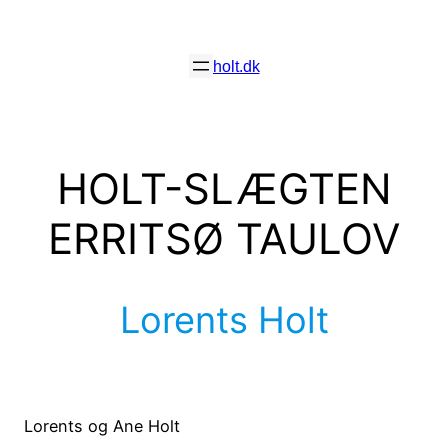
Spring
til
holt.dk
indhold
HOLT-SLÆGTEN
ERRITSØ TAULOV
Lorents Holt
Lorents og Ane Holt