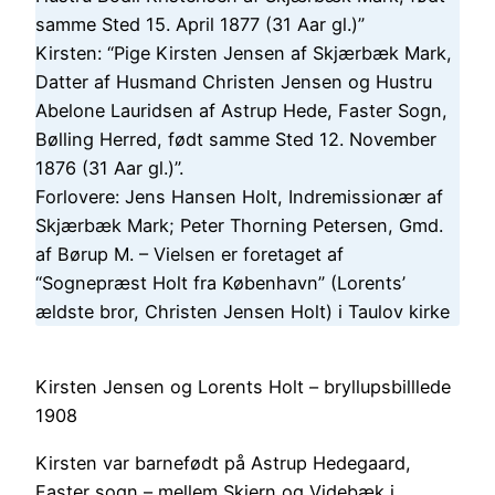
samme Sted 15. April 1877 (31 Aar gl.)”
Kirsten: “Pige Kirsten Jensen af Skjærbæk Mark,
Datter af Husmand Christen Jensen og Hustru
Abelone Lauridsen af Astrup Hede, Faster Sogn,
Bølling Herred, født samme Sted 12. November
1876 (31 Aar gl.)”.
Forlovere: Jens Hansen Holt, Indremissionær af
Skjærbæk Mark; Peter Thorning Petersen, Gmd.
af Børup M. – Vielsen er foretaget af
“Sognepræst Holt fra København” (Lorents’
ældste bror, Christen Jensen Holt) i Taulov kirke
Kirsten Jensen og Lorents Holt – bryllupsbilllede
1908
Kirsten var barnefødt på Astrup Hedegaard,
Faster sogn – mellem Skjern og Videbæk i