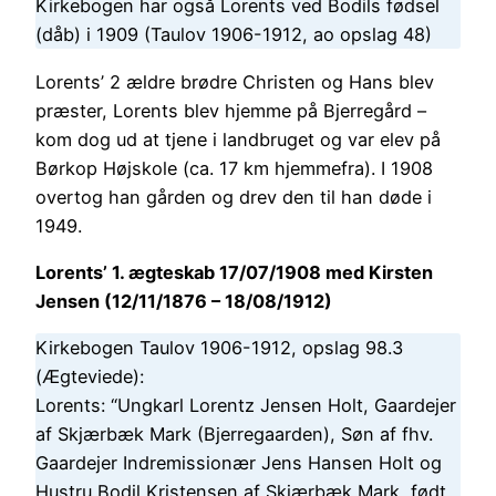
Kirkebogen har også Lorents ved Bodils fødsel
(dåb) i 1909 (Taulov 1906-1912, ao opslag 48)
Lorents’ 2 ældre brødre Christen og Hans blev
præster, Lorents blev hjemme på Bjerregård –
kom dog ud at tjene i landbruget og var elev på
Børkop Højskole (ca. 17 km hjemmefra). I 1908
overtog han gården og drev den til han døde i
1949.
Lorents’ 1. ægteskab 17/07/1908 med Kirsten
Jensen (12/11/1876 – 18/08/1912)
Kirkebogen Taulov 1906-1912, opslag 98.3
(Ægteviede):
Lorents: “Ungkarl Lorentz Jensen Holt, Gaardejer
af Skjærbæk Mark (Bjerregaarden), Søn af fhv.
Gaardejer Indremissionær Jens Hansen Holt og
Hustru Bodil Kristensen af Skjærbæk Mark, født