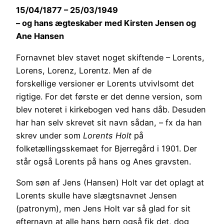
15/04/1877 – 25/03/1949
– og hans ægteskaber med Kirsten Jensen og
Ane Hansen
Fornavnet blev stavet noget skiftende – Lorents,
Lorens, Lorenz, Lorentz. Men af de
forskellige versioner er Lorents utvivlsomt det
rigtige. For det første er det denne version, som
blev noteret i kirkebogen ved hans dåb. Desuden
har han selv skrevet sit navn sådan, – fx da han
skrev under som
Lorents Holt
på
folketællingsskemaet for Bjerregård i 1901. Der
står også Lorents på hans og Anes gravsten.
Som søn af Jens (Hansen) Holt var det oplagt at
Lorents skulle have slægtsnavnet Jensen
(patronym), men Jens Holt var så glad for sit
efternavn at alle hans børn også fik det, dog