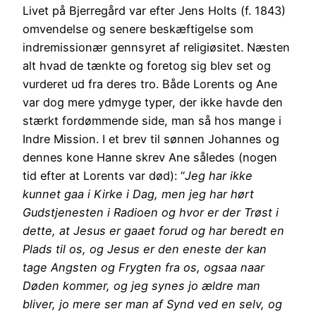
Livet på Bjerregård var efter Jens Holts (f. 1843)
omvendelse og senere beskæftigelse som
indremissionær gennsyret af religiøsitet. Næsten
alt hvad de tænkte og foretog sig blev set og
vurderet ud fra deres tro. Både Lorents og Ane
var dog mere ydmyge typer, der ikke havde den
stærkt fordømmende side, man så hos mange i
Indre Mission. I et brev til sønnen Johannes og
dennes kone Hanne skrev Ane således (nogen
tid efter at Lorents var død): “
Jeg har ikke
kunnet gaa i Kirke i Dag, men jeg har hørt
Gudstjenesten i Radioen og hvor er der Trøst i
dette, at Jesus er gaaet forud og har beredt en
Plads til os, og Jesus er den eneste der kan
tage Angsten og Frygten fra os, ogsaa naar
Døden kommer, og jeg synes jo ældre man
bliver, jo mere ser man af Synd ved en selv, og