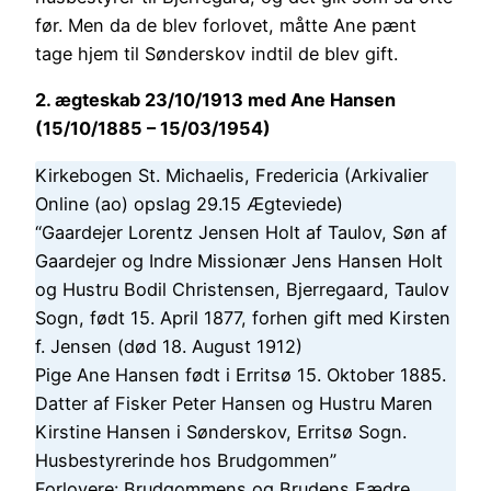
før. Men da de blev forlovet, måtte Ane pænt
tage hjem til Sønderskov indtil de blev gift.
2. ægteskab 23/10/1913 med Ane Hansen
(15/10/1885 – 15/03/1954)
Kirkebogen St. Michaelis, Fredericia (Arkivalier
Online (ao) opslag 29.15 Ægteviede)
“Gaardejer Lorentz Jensen Holt af Taulov, Søn af
Gaardejer og Indre Missionær Jens Hansen Holt
og Hustru Bodil Christensen, Bjerregaard, Taulov
Sogn, født 15. April 1877, forhen gift med Kirsten
f. Jensen (død 18. August 1912)
Pige Ane Hansen født i Erritsø 15. Oktober 1885.
Datter af Fisker Peter Hansen og Hustru Maren
Kirstine Hansen i Sønderskov, Erritsø Sogn.
Husbestyrerinde hos Brudgommen”
Forlovere: Brudgommens og Brudens Fædre.